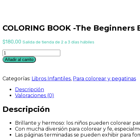
COLORING BOOK -The Beginners B
$
180,00
Salida de tienda de 2 a 3 días hábiles
COLORING
BOOK
Añadir al carrito
-
The
Beginners
Categorías:
Libros Infantiles
,
Para colorear y pegatinas
Bible
cantidad
Descripción
Valoraciones (0)
Descripción
Brillante y hermoso: los niños pueden colorear para
Con mucha diversión para colorear y fe, especial
Las páginas terminadas se pueden exhibir para fomen