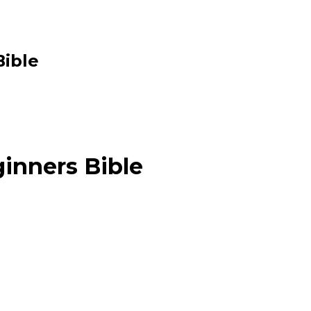
ible
nners Bible