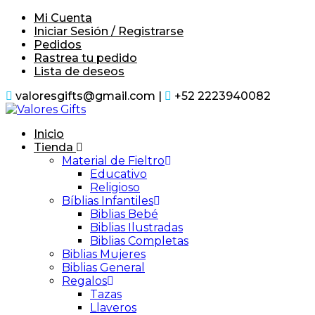
Saltar
Mi Cuenta
al
Iniciar Sesión / Registrarse
contenido
Pedidos
Rastrea tu pedido
Lista de deseos
valoresgifts@gmail.com |
+52 2223940082
Inicio
Tienda
Material de Fieltro
Educativo
Religioso
Bíblias Infantiles
Biblias Bebé
Biblias Ilustradas
Biblias Completas
Biblias Mujeres
Biblias General
Regalos
Tazas
Llaveros