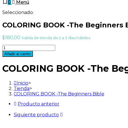
0
Menú
Seleccionado:
COLORING BOOK -The Beginners B
$
180,00
Salida de tienda de 2 a 3 días hábiles
COLORING
BOOK
Añadir al carrito
-
The
COLORING BOOK -The Begi
Beginners
Bible
cantidad
Inicio
>
Tienda
>
COLORING BOOK -The Beginners Bible
Producto anterior
Siguiente producto