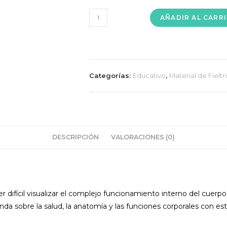
CUERPO
AÑADIR AL CARR
HUMANO
cantidad
Categorías:
Educativo
,
Material de Fieltr
DESCRIPCIÓN
VALORACIONES (0)
l visualizar el complejo funcionamiento interno del cuerpo 
a sobre la salud, la anatomía y las funciones corporales con es