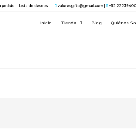
u pedido
Lista de deseos
valoresgifts@gmail.com |
+52 2223940
Inicio
Tienda
Blog
Quiénes S