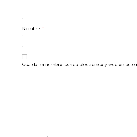
Nombre
*
Guarda mi nombre, correo electrónico y web en este
Opens
in
a
new
window