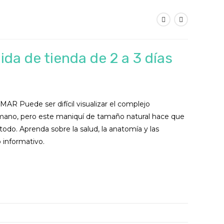
ida de tienda de 2 a 3 días
ecio
tual
ede ser difícil visualizar el complejo
90,00.
mano, pero este maniquí de tamaño natural hace que
odo. Aprenda sobre la salud, la anatomía y las
 informativo.