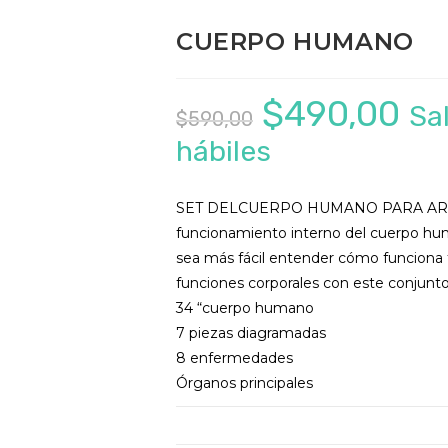
CUERPO HUMANO
El
El
$
490,00
Sal
$
590,00
precio
pr
hábiles
original
ac
era:
es:
SET DELCUERPO HUMANO PARA ARMAR Pu
$590,00.
$4
funcionamiento interno del cuerpo hu
sea más fácil entender cómo funciona t
funciones corporales con este conjunto
34 “cuerpo humano
7 piezas diagramadas
8 enfermedades
Órganos principales