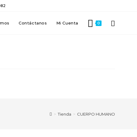
082
omos
Contáctanos
Mi Cuenta
0
>
Tienda
>
CUERPO HUMANO