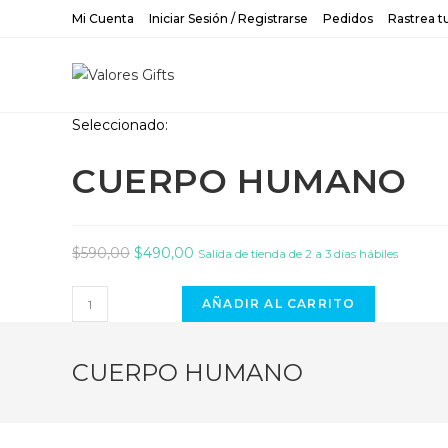
Saltar
Mi Cuenta
Iniciar Sesión / Registrarse
Pedidos
Rastrea t
al
contenido
Seleccionado:
CUERPO HUMANO
El
El
$
590,00
$
490,00
Salida de tienda de 2 a 3 días hábiles
precio
precio
CUERPO
original
actual
AÑADIR AL CARRITO
HUMANO
era:
es:
cantidad
$590,00.
$490,00.
CUERPO HUMANO