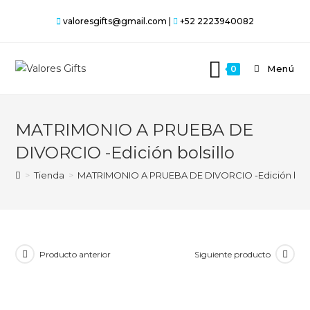
Saltar
valoresgifts@gmail.com |
+52 2223940082
al
contenido
Menú
0
MATRIMONIO A PRUEBA DE
DIVORCIO -Edición bolsillo
>
Tienda
>
MATRIMONIO A PRUEBA DE DIVORCIO -Edición bolsi
Producto anterior
Siguiente producto