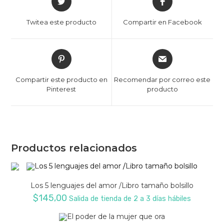
in
in
a
a
Twitea este producto
Compartir en Facebook
new
new
window
window
Opens
Opens
in
in
a
a
Compartir este producto en
Recomendar por correo este
new
new
Pinterest
producto
window
window
Productos relacionados
Los 5 lenguajes del amor /Libro tamaño bolsillo
$
145,00
Salida de tienda de 2 a 3 días hábiles