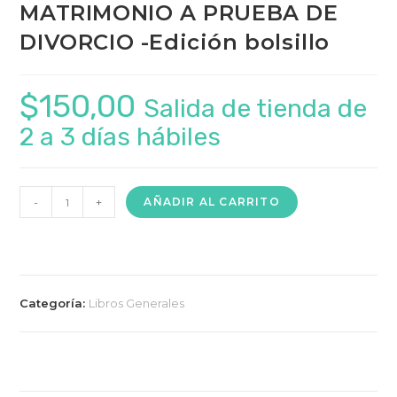
MATRIMONIO A PRUEBA DE
DIVORCIO -Edición bolsillo
$
150,00
Salida de tienda de
2 a 3 días hábiles
MATRIMONIO
-
+
AÑADIR AL CARRITO
A
PRUEBA
DE
DIVORCIO
Categoría:
Libros Generales
-
Edición
bolsillo
cantidad