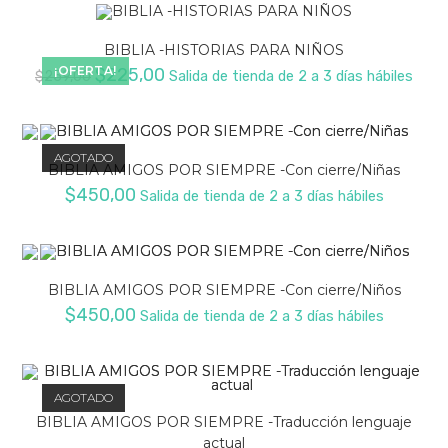
BIBLIA -HISTORIAS PARA NIÑOS
El
El
¡OFERTA!
$
225,00
$
259,00
Salida de tienda de 2 a 3 días hábiles
precio
precio
original
actual
era:
es:
$259,00.
$225,00.
AGOTADO
BIBLIA AMIGOS POR SIEMPRE -Con cierre/Niñas
$
450,00
Salida de tienda de 2 a 3 días hábiles
BIBLIA AMIGOS POR SIEMPRE -Con cierre/Niños
$
450,00
Salida de tienda de 2 a 3 días hábiles
AGOTADO
BIBLIA AMIGOS POR SIEMPRE -Traducción lenguaje
actual