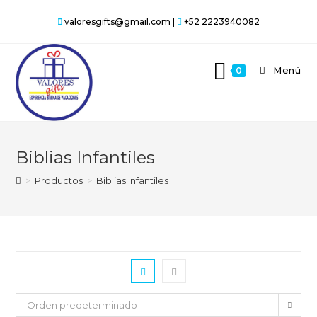
Saltar
valoresgifts@gmail.com |
+52 2223940082
al
contenido
Menú
0
Biblias Infantiles
>
Productos
>
Biblias Infantiles
Orden predeterminado