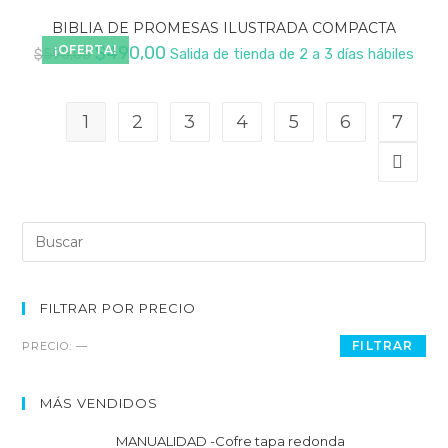
BIBLIA DE PROMESAS ILUSTRADA COMPACTA
El
El
¡OFERTA!
$
490,00
$
595,00
Salida de tienda de 2 a 3 días hábiles
precio
precio
original
actual
era:
es:
1
2
3
4
5
6
7
$595,00.
$490,00.
Buscar:
FILTRAR POR PRECIO
Precio
Precio
FILTRAR
PRECIO:
—
mínimo
máximo
MÁS VENDIDOS
MANUALIDAD -Cofre tapa redonda