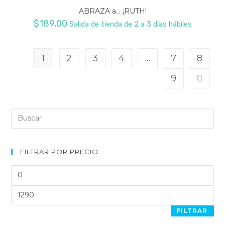
ABRAZA a… ¡RUTH!
$
189,00
Salida de tienda de 2 a 3 días hábiles
1
2
3
4
…
7
8
9
Buscar:
FILTRAR POR PRECIO
Precio
mínimo
Precio
máximo
FILTRAR