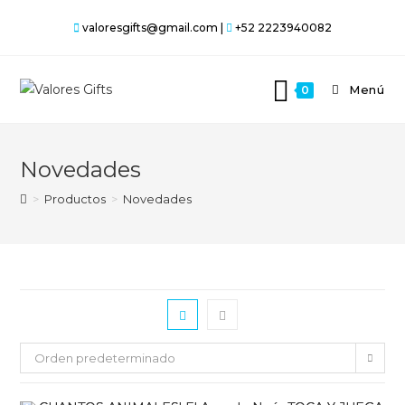
Saltar
valoresgifts@gmail.com |
+52 2223940082
al
contenido
Menú
0
Novedades
>
Productos
>
Novedades
Orden predeterminado