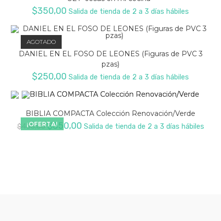
$
350,00
Salida de tienda de 2 a 3 días hábiles
AGOTADO
DANIEL EN EL FOSO DE LEONES (Figuras de PVC 3
pzas)
$
250,00
Salida de tienda de 2 a 3 días hábiles
BIBLIA COMPACTA Colección Renovación/Verde
El
El
¡OFERTA!
$
350,00
$
450,00
Salida de tienda de 2 a 3 días hábiles
precio
precio
original
actual
era:
es:
$450,00.
$350,00.