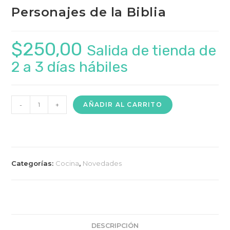
Personajes de la Biblia
$
250,00
Salida de tienda de
2 a 3 días hábiles
CORTADOR
-
+
AÑADIR AL CARRITO
DE
GALLETAS
-
Personajes
Categorías:
Cocina
,
Novedades
de
la
Biblia
cantidad
DESCRIPCIÓN