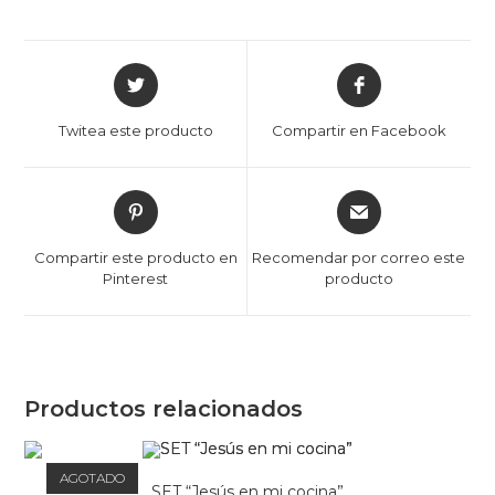
Opens
Opens
in
in
a
a
Twitea este producto
Compartir en Facebook
new
new
window
window
Opens
Opens
in
in
a
a
Compartir este producto en
Recomendar por correo este
new
new
Pinterest
producto
window
window
Productos relacionados
AGOTADO
SET “Jesús en mi cocina”