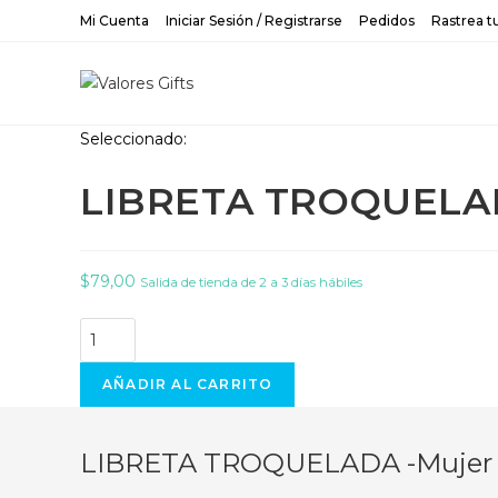
Saltar
Mi Cuenta
Iniciar Sesión / Registrarse
Pedidos
Rastrea t
al
contenido
Seleccionado:
LIBRETA TROQUELAD
$
79,00
Salida de tienda de 2 a 3 días hábiles
LIBRETA
TROQUELADA
-
AÑADIR AL CARRITO
Mujer
de
LIBRETA TROQUELADA -Mujer 
Dios
cantidad