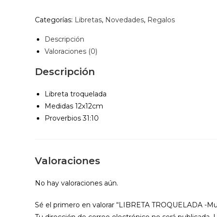
de
Dios
Categorías:
Libretas
,
Novedades
,
Regalos
cantidad
Descripción
Valoraciones (0)
Descripción
Libreta troquelada
Medidas 12x12cm
Proverbios 31:10
Valoraciones
No hay valoraciones aún.
Sé el primero en valorar “LIBRETA TROQUELADA -Muj
Tu dirección de correo electrónico no será publicada.
L