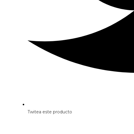
Twitea este producto
Opens
in
a