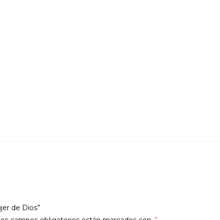
er de Dios”
os campos obligatorios están marcados con
*