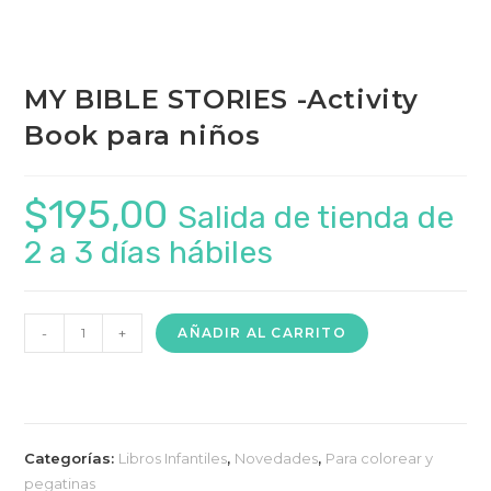
MY BIBLE STORIES -Activity
Book para niños
$
195,00
Salida de tienda de
2 a 3 días hábiles
MY
-
+
AÑADIR AL CARRITO
BIBLE
STORIES
-
Activity
Categorías:
Libros Infantiles
,
Novedades
,
Para colorear y
Book
pegatinas
para