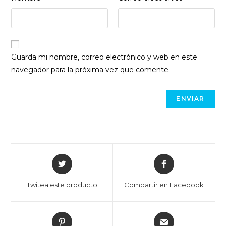
Guarda mi nombre, correo electrónico y web en este
navegador para la próxima vez que comente.
Opens
Opens
in
in
a
a
Twitea este producto
Compartir en Facebook
new
new
window
window
Opens
Opens
in
in