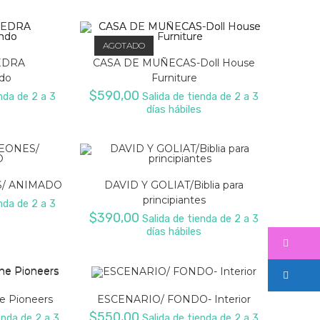
AGOTADO
EDRA
CASA DE MUÑECAS-Doll House
ndo
Furniture
$
590,00
nda de 2 a 3
Salida de tienda de 2 a 3
días hábiles
S/ ANIMADO
DAVID Y GOLIAT/Biblia para
principiantes
nda de 2 a 3
$
390,00
Salida de tienda de 2 a 3
días hábiles
e Pioneers
ESCENARIO/ FONDO- Interior
$
550,00
enda de 2 a 3
Salida de tienda de 2 a 3