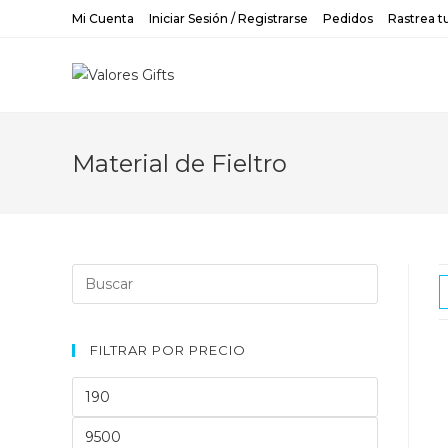
Saltar
Mi Cuenta
Iniciar Sesión / Registrarse
Pedidos
Rastrea t
al
contenido
Material de Fieltro
Buscar:
FILTRAR POR PRECIO
Precio
mínimo
Precio