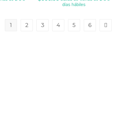
días hábiles
1
2
3
4
5
6