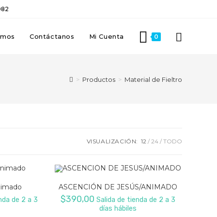
082
omos
Contáctanos
Mi Cuenta
0
>
Productos
>
Material de Fieltro
VISUALIZACIÓN:
12
24
TODO
nimado
ASCENCIÓN DE JESÚS/ANIMADO
$
390,00
nda de 2 a 3
Salida de tienda de 2 a 3
días hábiles