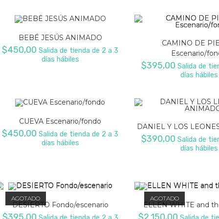
BEBÉ JESÚS ANIMADO
CAMINO DE PI
$
450,00
Salida de tienda de 2 a 3
Escenario/fo
días hábiles
$
395,00
Salida de tie
días hábiles
CUEVA Escenario/fondo
DANIEL Y LOS LEONE
$
450,00
Salida de tienda de 2 a 3
$
390,00
Salida de tie
días hábiles
días hábiles
AGOTADO
AGOTADO
DESIERTO Fondo/escenario
ELLEN WHITE and th
$
395,00
$
2.150,00
Salida de tienda de 2 a 3
Salida de ti