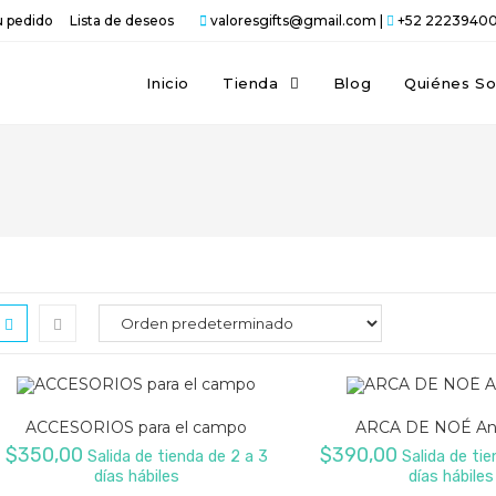
u pedido
Lista de deseos
valoresgifts@gmail.com |
+52 2223940
Inicio
Tienda
Blog
Quiénes S
ACCESORIOS para el campo
ARCA DE NOÉ A
$
350,00
$
390,00
Salida de tienda de 2 a 3
Salida de tie
días hábiles
días hábiles