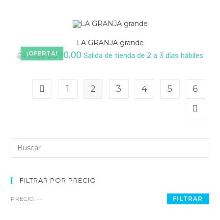
precio
precio
original
actual
era:
es:
$750,00.
$690,00.
LA GRANJA grande
El
El
¡OFERTA!
$
390,00
$
450,00
Salida de tienda de 2 a 3 días hábiles
precio
precio
original
actual
era:
es:
1
2
3
4
5
6
$450,00.
$390,00.
Buscar:
FILTRAR POR PRECIO
Precio
Precio
FILTRAR
PRECIO:
—
mínimo
máximo