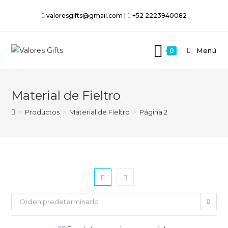
Saltar
valoresgifts@gmail.com |
+52 2223940082
al
contenido
Menú
0
Material de Fieltro
>
Productos
>
Material de Fieltro
>
Página 2
Orden predeterminado